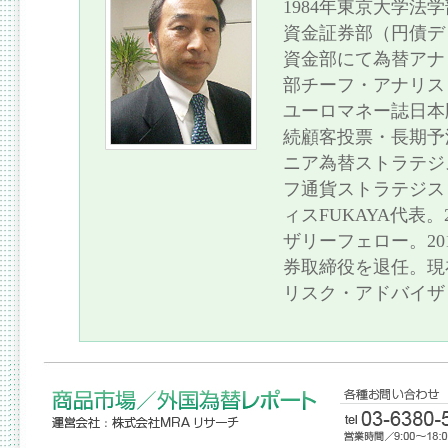
1984年東京大学法
資金証券部（円債デ
資金部にて為替アナ
部チーフ・アナリス
ユーロマネー誌日本版
続顧客投票・長期予
ニア為替ストラテジ
フ通貨ストラテジス
ィスFUKAYA代表
ザリーフェロー。201
券取締役を退任。現
リスク・アドバイザ